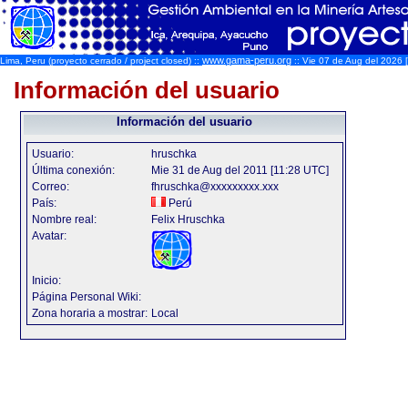
www.gama-peru.org
Lima, Peru (proyecto cerrado / project closed) ::
:: Vie 07 de Aug del 2026 [
Información del usuario
Información del usuario
Usuario:
hruschka
Última conexión:
Mie 31 de Aug del 2011 [11:28 UTC]
Correo:
fhruschka@xxxxxxxxx.xxx
País:
Perú
Nombre real:
Felix Hruschka
Avatar:
Inicio:
Página Personal Wiki:
Zona horaria a mostrar:
Local