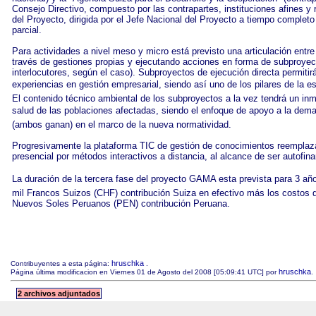
Consejo Directivo, compuesto por las contrapartes, instituciones afines y 
del Proyecto, dirigida por el Jefe Nacional del Proyecto a tiempo complet
parcial.
Para actividades a nivel meso y micro está previsto una articulación entre e
través de gestiones propias y ejecutando acciones en forma de subproyecto
interlocutores, según el caso). Subproyectos de ejecución directa permitirá
experiencias en gestión empresarial, siendo así uno de los pilares de la e
El contenido técnico ambiental de los subproyectos a la vez tendrá un inme
salud de las poblaciones afectadas, siendo el enfoque de apoyo a la dema
(ambos ganan) en el marco de la nueva normatividad.
Progresivamente la plataforma TIC de gestión de conocimientos reemplaza
presencial por métodos interactivos a distancia, al alcance de ser autofina
La duración de la tercera fase del proyecto GAMA esta prevista para 3 añ
mil Francos Suizos (CHF) contribución Suiza en efectivo más los costos d
Nuevos Soles Peruanos (PEN) contribución Peruana.
hruschka
Contribuyentes a esta página:
.
hruschka
Página última modificacion en Viernes 01 de Agosto del 2008 [05:09:41 UTC] por
.
2 archivos adjuntados