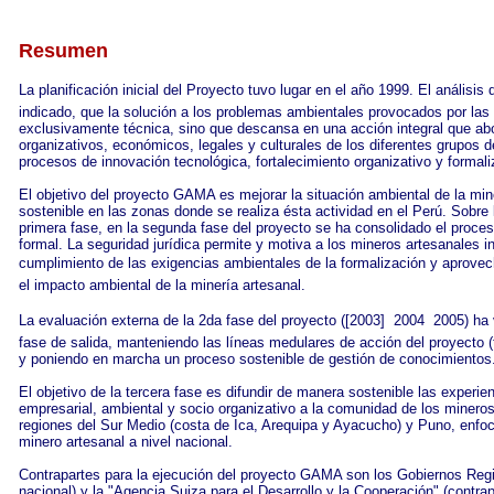
Resumen
La planificación inicial del Proyecto tuvo lugar en el año 1999. El análisis 
indicado, que la solución a los problemas ambientales provocados por las 
exclusivamente técnica, sino que descansa en una acción integral que ab
organizativos, económicos, legales y culturales de los diferentes grupos d
procesos de innovación tecnológica, fortalecimiento organizativo y formali
El objetivo del proyecto GAMA es mejorar la situación ambiental de la mine
sostenible en las zonas donde se realiza ésta actividad en el Perú. Sobre
primera fase, en la segunda fase del proyecto se ha consolidado el proces
formal. La seguridad jurídica permite y motiva a los mineros artesanales 
cumplimiento de las exigencias ambientales de la formalización y aprovec
el impacto ambiental de la minería artesanal.
La evaluación externa de la 2da fase del proyecto ([2003]  2004  2005) ha
fase de salida, manteniendo las líneas medulares de acción del proyecto (
y poniendo en marcha un proceso sostenible de gestión de conocimientos
El objetivo de la tercera fase es difundir de manera sostenible las experi
empresarial, ambiental y socio organizativo a la comunidad de los mineros 
regiones del Sur Medio (costa de Ica, Arequipa y Ayacucho) y Puno, enfo
minero artesanal a nivel nacional.
Contrapartes para la ejecución del proyecto GAMA son los Gobiernos Regi
nacional) y la "Agencia Suiza para el Desarrollo y la Cooperación" (contrap