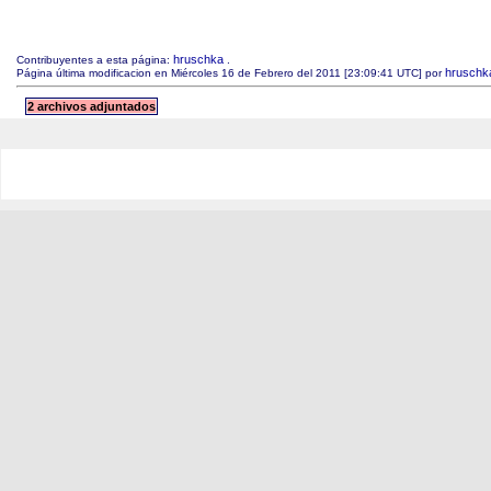
hruschka
Contribuyentes a esta página:
.
hruschk
Página última modificacion en Miércoles 16 de Febrero del 2011 [23:09:41 UTC] por
2 archivos adjuntados