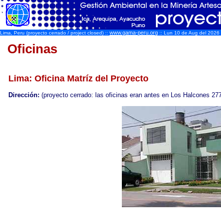
www.gama-peru.org
Lima, Peru (proyecto cerrado / project closed) ::
:: Lun 10 de Aug del 2026 [
Oficinas
Lima: Oficina Matríz del Proyecto
Dirección:
(proyecto cerrado: las oficinas eran antes en Los Halcones 277